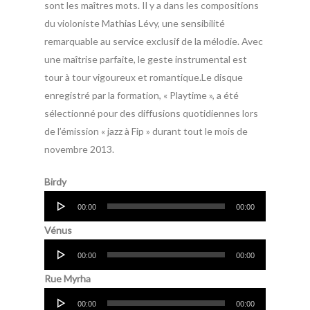
sont les maîtres mots. Il y a dans les compositions
du violoniste Mathias Lévy, une sensibilité
remarquable au service exclusif de la mélodie. Avec
une maîtrise parfaite, le geste instrumental est
tour à tour vigoureux et romantique.Le disque
enregistré par la formation, « Playtime », a été
sélectionné pour des diffusions quotidiennes lors
de l’émission « jazz à Fip » durant tout le mois de
novembre 2013.
Lecteur
Birdy
audio
00:00
00:00
Lecteur
Vénus
audio
00:00
00:00
Lecteur
Rue Myrha
audio
00:00
00:00