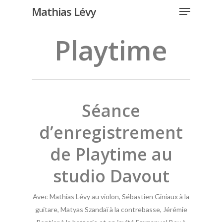
Menu
Skip
Mathias Lévy
to
Close
main
Playtime
Menu
content
Séance
d’enregistrement
de Playtime au
studio Davout
Avec Mathias Lévy au violon, Sébastien Giniaux à la
guitare, Matyas Szandaï à la contrebasse, Jérémie